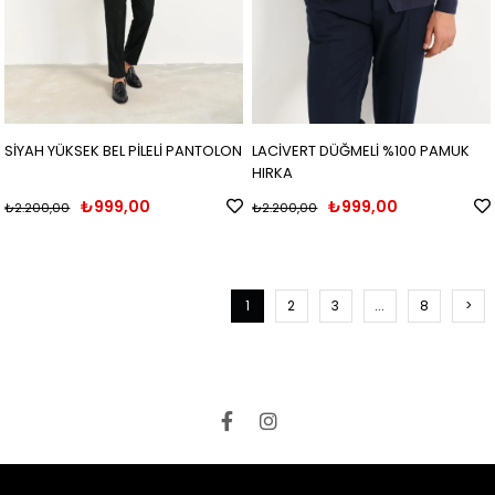
SİYAH YÜKSEK BEL PİLELİ PANTOLON
LACİVERT DÜĞMELİ %100 PAMUK
HIRKA
₺999,00
₺999,00
₺2.200,00
₺2.200,00
1
2
3
...
8
>