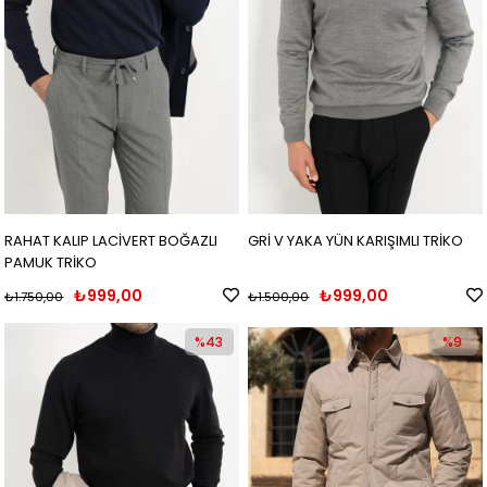
RAHAT KALIP LACİVERT BOĞAZLI
GRİ V YAKA YÜN KARIŞIMLI TRİKO
PAMUK TRİKO
₺999,00
₺999,00
₺1.750,00
₺1.500,00
%43
%9