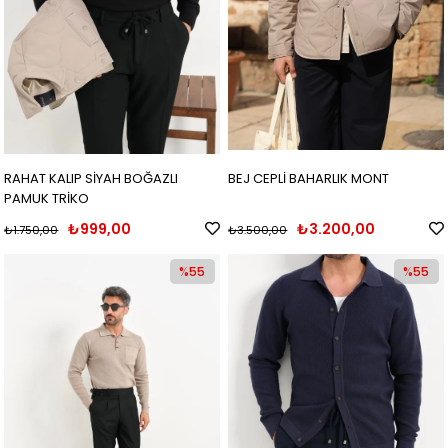
RAHAT KALIP SİYAH BOĞAZLI
BEJ CEPLİ BAHARLIK MONT
PAMUK TRİKO
₺999,00
₺3.200,00
₺1.750,00
₺3.500,00
%55
%55