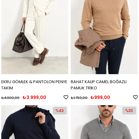
EKRU GÖMLEK & PANTOLON PENYE
RAHAT KALIP CAMEL BOĞAZLI
TAKIM
PAMUK TRİKO
₺3.999,00
₺999,00
₺4.300,00
₺1.750,00
%43
%33