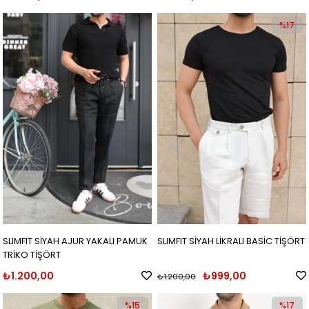
%17
SLIMFIT SİYAH AJUR YAKALI PAMUK
SLIMFIT SİYAH LİKRALI BASİC TİŞÖRT
TRİKO TİŞÖRT
₺1.200,00
₺999,00
₺1.200,00
%15
%17