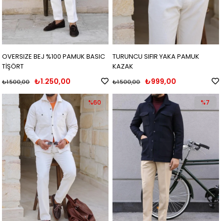
OVERSIZE BEJ %100 PAMUK BASIC
TURUNCU SIFIR YAKA PAMUK
TİŞÖRT
KAZAK
₺1.250,00
₺999,00
₺1.500,00
₺1.500,00
%60
%7