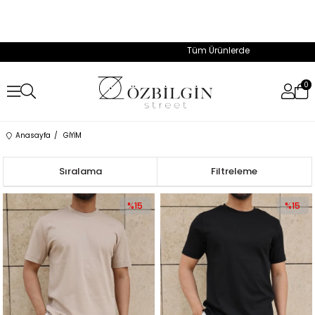
Tüm Ürünlerde Geçerli %50'ye Varan İndirim
0
Anasayfa
GİYİM
Sıralama
Filtreleme
%15
%15