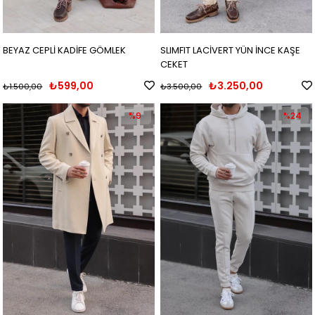
BEYAZ CEPLİ KADİFE GÖMLEK
SLIMFIT LACİVERT YÜN İNCE KAŞE
CEKET
₺599,00
₺3.250,00
₺1.500,00
₺3.500,00
%9
%24