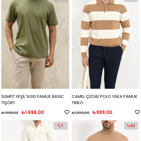
SLIMFIT YEŞİL %100 PAMUK BASIC
CAMEL ÇİZGİLİ POLO YAKA PAMUK
TİŞÖRT
TRİKO
₺1.699,00
₺999,00
₺1.999,00
₺1.200,00
%7
%43