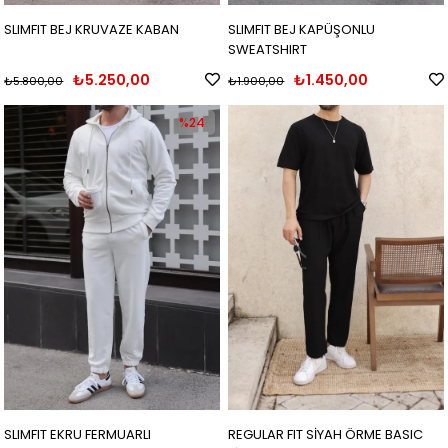
SLIMFIT BEJ KRUVAZE KABAN
SLIMFIT BEJ KAPÜŞONLU
SWEATSHIRT
₺5.250,00
₺1.450,00
₺5.800,00
₺1.900,00
%24
SLIMFIT EKRU FERMUARLI
REGULAR FIT SİYAH ÖRME BASIC