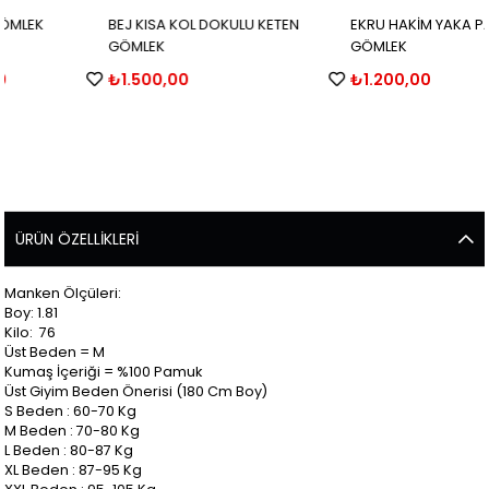
BEJ KISA KOL DOKULU KETEN
EKRU HAKİM YAKA PAMUKLU KETEN
GÖMLEK
GÖMLEK
₺1.500,00
₺1.200,00
ÜRÜN ÖZELLIKLERI
Manken Ölçüleri:
Boy: 1.81
Kilo: 76
Üst Beden = M
Kumaş İçeriği = %100 Pamuk
Üst Giyim Beden Önerisi (180 Cm Boy)
S Beden : 60-70 Kg
M Beden : 70-80 Kg
L Beden : 80-87 Kg
XL Beden : 87-95 Kg