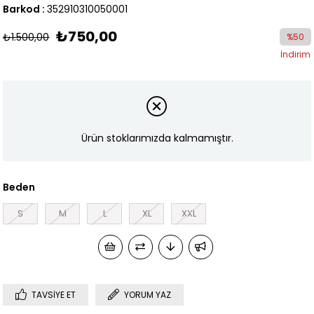
Barkod
:
352910310050001
₺750,00
₺1.500,00
%
50
İndirim
Ürün stoklarımızda kalmamıştır.
Beden
S
M
L
XL
XXL
TAVSIYE ET
YORUM YAZ