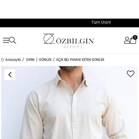
Tüm Ürünlerde Geçerli %50'ye
0
Anasayfa
GİYİM
GÖMLEK
AÇIK BEJ PAMUK KETEN GÖMLEK